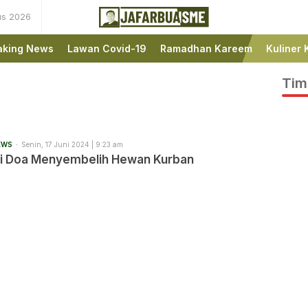
us 2026
Ini bukan Media Online,
JafarBua
Ini Jafarbuaisme.com
aking News
Lawan Covid-19
Ramadhan Kareem
Kuliner 
Tim
EWS
Senin, 17 Juni 2024 | 9:23 am
Ini Doa Menyembelih Hewan Kurban