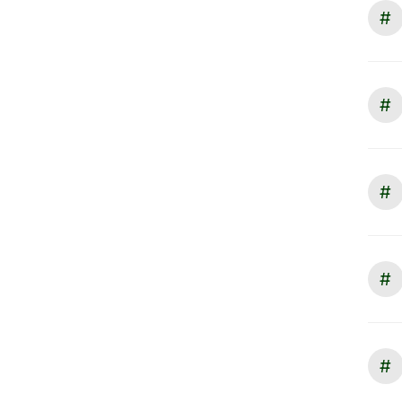
#
#
#
#
#