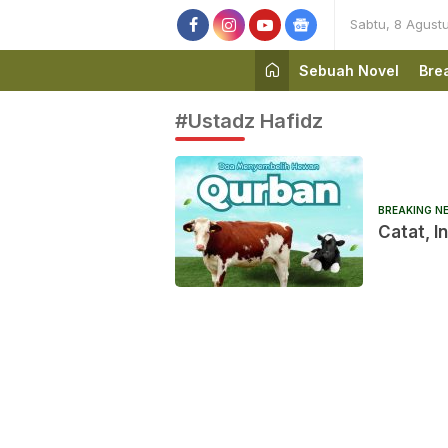
Sabtu, 8 Agust
Sebuah Novel
Bre
#Ustadz Hafidz
BREAKING N
Catat, 