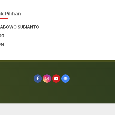
Civilisation in the Heart of
Sulawesi
k Pilihan
RABOWO SUBIANTO
BG
GN