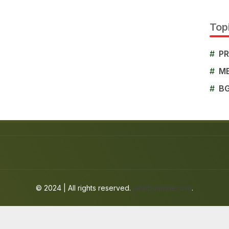
Topi
#
P
#
M
#
B
© 2024 | All rights reserved.
jafarbuaisme.com
.