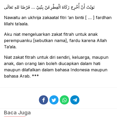
ﻧَﻮَﻳْﺖُ ﺃَﻥْ ﺃُﺧْﺮِﺝَ ﺯَﻛَﺎﺓَ ﺍﻟْﻔِﻄْﺮِﻋَﻦْ ﺑِﻨْﺘِﻲْ … ﻓَﺮْﺿًﺎ ﻟﻠﻪِ ﺗَﻌَﺎﻟَﻰ
Nawaitu an ukhrija zakaatal fitri ‘an bintii [ … ] fardhan
lillahi ta’aala.
Aku niat mengeluarkan zakat fitrah untuk anak
perempuanku [sebutkan nama], fardu karena Allah
Ta’ala.
Niat zakat fitrah untuk diri sendiri, keluarga, maupun
anak, dan orang lain boleh diucapkan dalam hati
maupun dilafalkan dalam bahasa Indonesia maupun
bahasa Arab. ***
Baca Juga