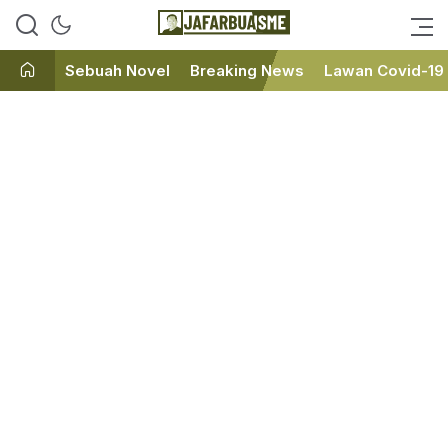
Ini bukan Media Online, Ini
JafarBua
Jafarbuaisme.com
Sebuah Novel
Breaking News
Lawan Covid-19