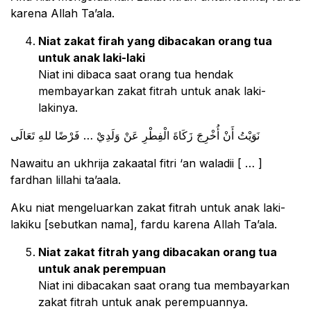
karena Allah Ta’ala.
Niat zakat firah yang dibacakan orang tua
untuk anak laki-laki
Niat ini dibaca saat orang tua hendak
membayarkan zakat fitrah untuk anak laki-
lakinya.
ﻧَﻮَﻳْﺖُ ﺃَﻥْ ﺃُﺧْﺮِﺝَ ﺯَﻛَﺎﺓَ ﺍﻟْﻔِﻄْﺮِ ﻋَﻦْ ﻭَﻟَﺪِﻱْ … ﻓَﺮْﺿًﺎ ﻟﻠﻪِ ﺗَﻌَﺎﻟَﻰ
Nawaitu an ukhrija zakaatal fitri ‘an waladii [ … ]
fardhan lillahi ta’aala.
Aku niat mengeluarkan zakat fitrah untuk anak laki-
lakiku [sebutkan nama], fardu karena Allah Ta’ala.
Niat zakat fitrah yang dibacakan orang tua
untuk anak perempuan
Niat ini dibacakan saat orang tua membayarkan
zakat fitrah untuk anak perempuannya.