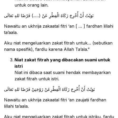
untuk orang lain.
ﻧَﻮَﻳْﺖُ ﺃَﻥْ ﺃُﺧْﺮِﺝَ ﺯَﻛَﺎﺓَ ﺍﻟْﻔِﻄْﺮِ ﻋَﻦْ (…..) ﻓَﺮْﺿًﺎ ﻟﻠﻪِ ﺗَﻌَﺎﻟَﻰ
Nawaitu an ukhrija zakaatal fitri ‘an [ … ] fardhan lillahi
ta’aala.
Aku niat mengeluarkan zakat fitrah untuk… (sebutkan
nama spesifik), fardlu karena Allah Ta’ala.”
Niat zakat fitrah yang dibacakan suami untuk
istri
Niat ini dibaca saat suami hendak membayarkan
zakat fitrah untuk istri.
ﻧَﻮَﻳْﺖُ ﺃَﻥْ ﺃُﺧْﺮِﺝَ ﺯَﻛَﺎﺓَ ﺍﻟْﻔِﻄْﺮِﻋَﻦْ ﺯَﻭْﺟَﺘِﻲْ ﻓَﺮْﺿًﺎ ﻟﻠﻪِ ﺗَﻌَﺎﻟَﻰ
Nawaitu an ukhrija zakaatal fitri ‘an zaujatii fardhan
lillahi ta’aala.
Aku niat mengeluarkan zakat fitrah untuk istriku, fardu