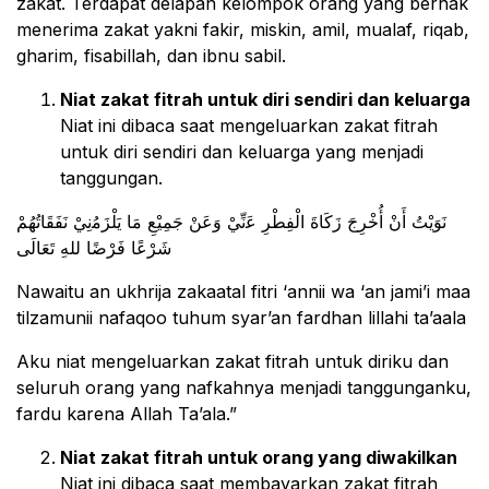
zakat. Terdapat delapan kelompok orang yang berhak
menerima zakat yakni fakir, miskin, amil, mualaf, riqab,
gharim, fisabillah, dan ibnu sabil.
Niat zakat fitrah untuk diri sendiri dan keluarga
Niat ini dibaca saat mengeluarkan zakat fitrah
untuk diri sendiri dan keluarga yang menjadi
tanggungan.
ﻧَﻮَﻳْﺖُ ﺃَﻥْ ﺃُﺧْﺮِﺝَ ﺯَﻛَﺎﺓَ ﺍﻟْﻔِﻄْﺮِ ﻋَنِّيْ ﻭَﻋَﻦْ ﺟَﻤِﻴْﻊِ ﻣَﺎ ﻳَﻠْﺰَﻣُنِيْ ﻧَﻔَﻘَﺎﺗُﻬُﻢْ
ﺷَﺮْﻋًﺎ ﻓَﺮْﺿًﺎ ﻟﻠﻪِ ﺗَﻌَﺎﻟَﻰ
Nawaitu an ukhrija zakaatal fitri ‘annii wa ‘an jami’i maa
tilzamunii nafaqoo tuhum syar’an fardhan lillahi ta’aala
Aku niat mengeluarkan zakat fitrah untuk diriku dan
seluruh orang yang nafkahnya menjadi tanggunganku,
fardu karena Allah Ta’ala.”
Niat zakat fitrah untuk orang yang diwakilkan
Niat ini dibaca saat membayarkan zakat fitrah