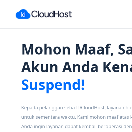
Mohon Maaf, Sa
Akun Anda Ken
Suspend!
Kepada pelanggan setia IDCloudHost, layanan ho
untuk sementara waktu. Kami mohon maaf atas ke
Anda ingin layanan dapat kembali beroperasi den