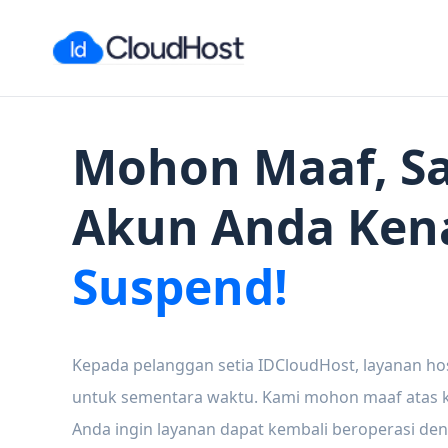
Mohon Maaf, Sa
Akun Anda Ken
Suspend!
Kepada pelanggan setia IDCloudHost, layanan ho
untuk sementara waktu. Kami mohon maaf atas ke
Anda ingin layanan dapat kembali beroperasi den