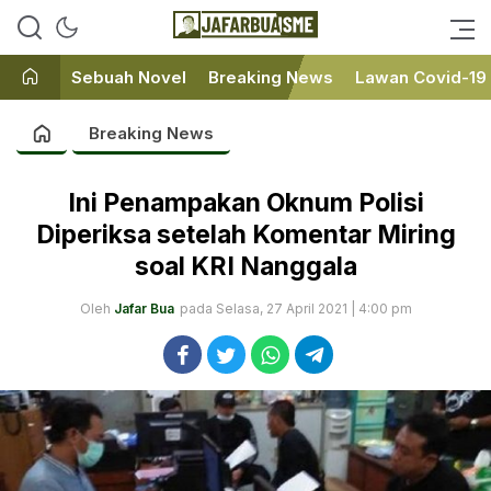
Ini bukan Media Online, Ini
JafarBua
Jafarbuaisme.com
Sebuah Novel
Breaking News
Lawan Covid-19
Breaking News
Ini Penampakan Oknum Polisi
Diperiksa setelah Komentar Miring
soal KRI Nanggala
Oleh
Jafar Bua
pada Selasa, 27 April 2021 | 4:00 pm